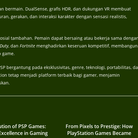
an bermain. DualSense, grafis HDR, dan dukungan VR membuat
an, gerakan, dan interaksi karakter dengan sensasi realistis,
sosial tambahan. Pemain dapat bersaing atau bekerja sama denga
 Duty
, dan
Fortnite
menghadirkan keseruan kompetitif, membangun
p game.
SP bergantung pada eksklusivitas, genre, teknologi, portabilitas, d
tion tetap menjadi platform terbaik bagi gamer, menjamin
kan.
ution of PSP Games:
From Pixels to Prestige: How
Excellence in Gaming
PlayStation Games Became