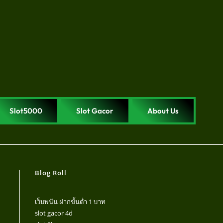
Slot5000
Slot Gacor
About Us
Blog Roll
เว็บพนัน ฝากขั้นต่ำ 1 บาท
slot gacor 4d