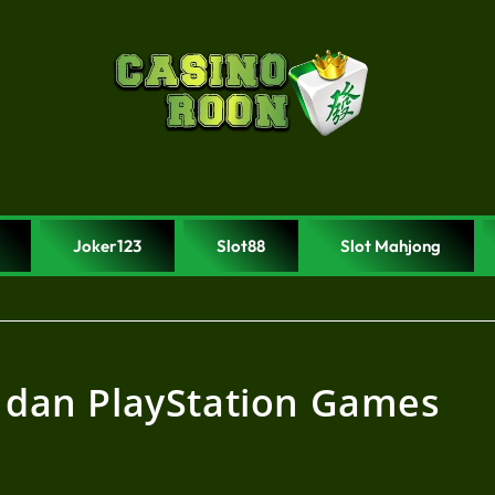
Joker123
Slot88
Slot Mahjong
 dan PlayStation Games