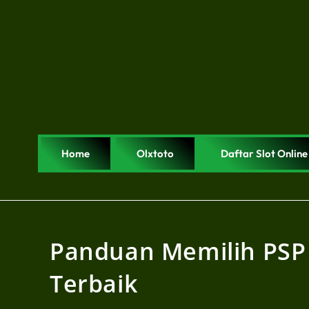
Home
Olxtoto
Daftar Slot Online
Panduan Memilih PSP
Terbaik