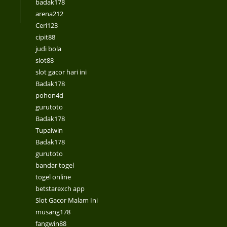
badak178
arena212
Ceri123
cipit88
judi bola
slot88
slot gacor hari ini
Badak178
pohon4d
gurutoto
Badak178
Tupaiwin
Badak178
gurutoto
bandar togel
togel online
betstarexch app
Slot Gacor Malam Ini
musang178
fangwin88