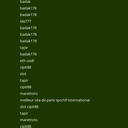
badak
badak178
badak178
ide777
badak178
badak178
badak178
tapir
badak178
eth usdt
cipit88
slot
tapir
cipit88
marettoto
meilleur site de paris sportif international
slot cipit88
tapir
marettoto
cipit88